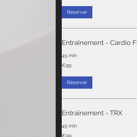
Réserver
Entraînement - Cardio F
45 min
99
€99
euros
Réserver
Entraînement - TRX
45 min
99
€99
euros