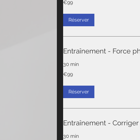
€99
euros
Réserver
Entraînement - Force p
30 min
99
€99
euros
Réserver
Entraînement - Corriger
30 min