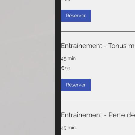
Réserver
Entraînement - Tonus m
45 min
99
€99
euros
Réserver
Entraînement - Perte de
45 min
99