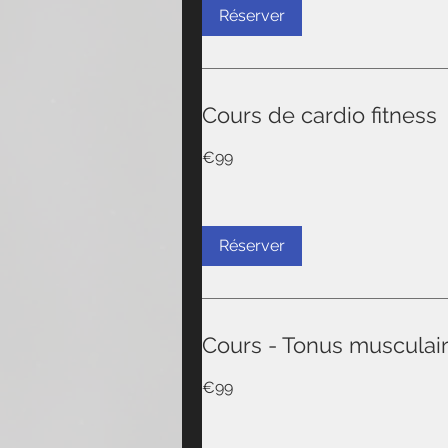
Réserver
Cours de cardio fitness
99
€99
euros
Réserver
Cours - Tonus musculai
99
€99
euros