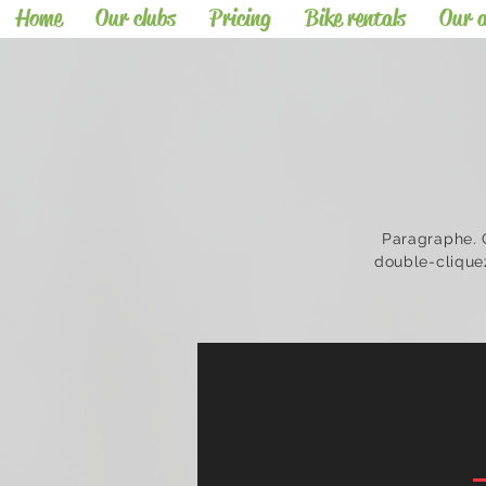
Home
Our clubs
Pricing
Bike rentals
Our a
Paragraphe. C
double-cliquez