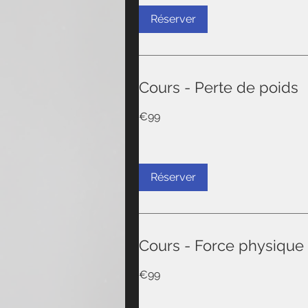
Réserver
Cours - Perte de poids
99
€99
euros
Réserver
Cours - Force physique
99
€99
euros